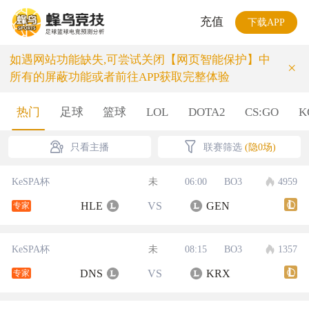
充值
下载APP
如遇网站功能缺失,可尝试关闭【网页智能保护】中
×
所有的屏蔽功能或者前往APP获取完整体验
热门
足球
篮球
LOL
DOTA2
CS:GO
K
只看主播
联赛筛选
(隐0场)
KeSPA杯
未
06:00
BO3
4959
HLE
VS
GEN
专家
KeSPA杯
未
08:15
BO3
1357
DNS
VS
KRX
专家