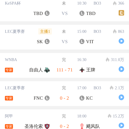
KeSPA杯
未
10:30
BO3
366
TBD
VS
TBD
主播1
LEC夏季赛
未
15:00
BO3
863
SK
VS
VIT
WNBA
完
16:30
311.0万
111
-
71
自由人
王牌
专家
LEC夏季赛
完
17:00
BO3
2.1万
0
-
2
FNC
KC
专家
阿甲
完
18:00
15.2万
0
-
2
圣洛伦索
飓风队
专家