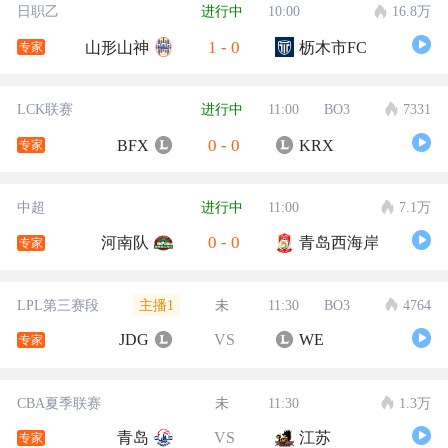
日职乙
进行中
10:00
16.8万
1
-
0
山形山神
枥木市FC
专家
LCK联赛
进行中
11:00
BO3
7331
0
-
0
BFX
KRX
专家
中超
进行中
11:00
7.1万
0
-
0
河南队
青岛西海岸
专家
主播1
LPL第三赛段
未
11:30
BO3
4764
JDG
VS
WE
专家
CBA夏季联赛
未
11:30
1.3万
青岛
VS
江苏
专家