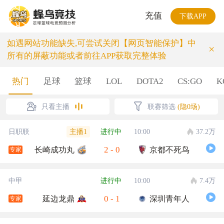
充值
下载APP
如遇网站功能缺失,可尝试关闭【网页智能保护】中
×
所有的屏蔽功能或者前往APP获取完整体验
热门
足球
篮球
LOL
DOTA2
CS:GO
K
只看主播
联赛筛选
(隐0场)
主播1
日职联
进行中
10:00
37.2万
2
-
0
长崎成功丸
京都不死鸟
专家
中甲
进行中
10:00
7.4万
0
-
1
延边龙鼎
深圳青年人
专家