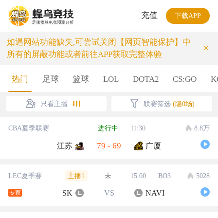
充值
下载APP
如遇网站功能缺失,可尝试关闭【网页智能保护】中
×
所有的屏蔽功能或者前往APP获取完整体验
热门
足球
篮球
LOL
DOTA2
CS:GO
K
只看主播
联赛筛选
(隐0场)
CBA夏季联赛
进行中
11:30
8.8万
79
-
69
江苏
广厦
主播1
LEC夏季赛
未
15:00
BO3
5028
SK
VS
NAVI
专家