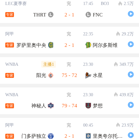
LEC夏季赛
完
17:45
BO3
2.5万
2
-
1
THRT
FNC
专家
阿甲
完
22:35
29.2万
2
-
1
罗萨里奥中央
阿尔多斯维
专家
主播1
WNBA
完
23:30
349.7万
75
-
72
阳光
水星
专家
WNBA
完
23:30
439.8万
79
-
74
神秘人
梦想
专家
阿甲
完
00:45
23.9万
2
-
1
门多萨独立
里奥夸尔托学生队
专家