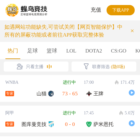
充值
下载APP
如遇网站功能缺失,可尝试关闭【网页智能保护】中
×
所有的屏蔽功能或者前往APP获取完整体验
热门
足球
篮球
LOL
DOTA2
CS:GO
K
只看主播
联赛筛选
(隐0场)
WNBA
进行中
17:00
171.4万
73
-
65
山猫
王牌
专家
阿甲
进行中
17:45
5.0万
0
-
0
图库曼竞技
萨米恩托
专家