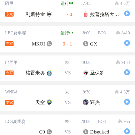
阿甲
进行中
17:45
4.5万
1
-
0
利斯特雷
拉普拉塔大学生
专家
LEC夏季赛
进行中
18:00
BO3
8410
0
-
1
MKOI
GX
专家
巴西甲
未
19:00
9144
格雷米奥
VS
圣保罗
专家
WNBA
未
19:30
4.6万
天空
VS
狂热
专家
LCS夏季赛
未
20:00
BO3
955
C9
VS
Disguised