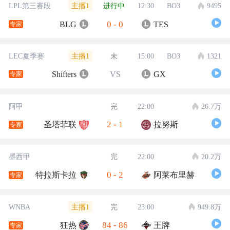
主播1
LPL第三赛段
进行中
12:30
BO3
9495
0
-
0
BLG
TES
专家
主播1
LEC夏季赛
未
15:00
BO3
1321
Shifters
VS
GX
专家
阿甲
完
22:00
26.7万
2
-
1
圣塔菲联
拉努斯
专家
墨西甲
完
22:00
20.2万
0
-
2
特拉斯卡拉
阿莱布里赫
专家
主播1
WNBA
完
23:00
949.8万
84
-
86
狂热
王牌
专家