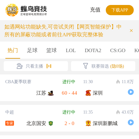
充值
下载APP
如遇网站功能缺失,可尝试关闭【网页智能保护】中
×
所有的屏蔽功能或者前往APP获取完整体验
热门
足球
篮球
LOL
DOTA2
CS:GO
K
只看主播
联赛筛选
(隐0场)
CBA夏季联赛
进行中
11:30
11.8万
60
-
44
江苏
深圳
中超
进行中
11:35
43.0万
2
-
0
北京国安
深圳新鹏城
专家