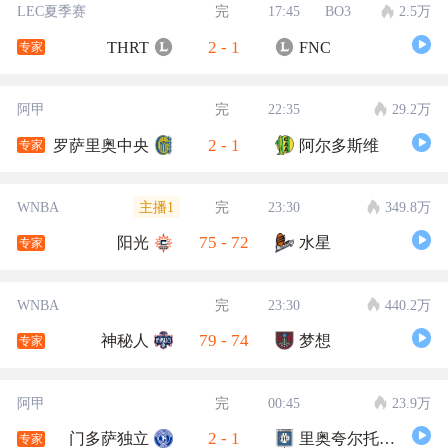
LEC夏季赛
完
17:45
BO3
2.5万
2
-
1
THRT
FNC
专家
阿甲
完
22:35
29.2万
2
-
1
罗萨里奥中央
阿尔多斯维
专家
主播1
WNBA
完
23:30
349.8万
75
-
72
阳光
水星
专家
WNBA
完
23:30
440.2万
79
-
74
神秘人
梦想
专家
阿甲
完
00:45
23.9万
2
-
1
门多萨独立
里奥夸尔托学生队
专家