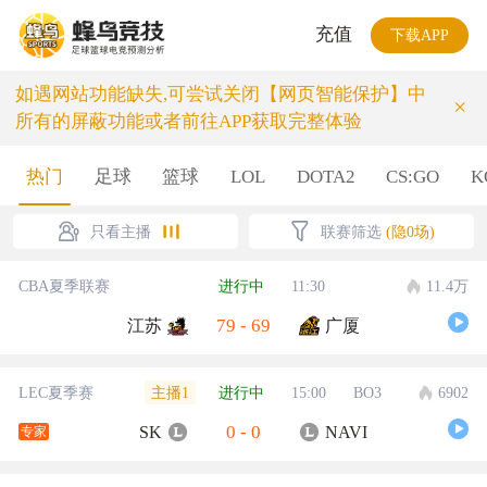
充值
下载APP
如遇网站功能缺失,可尝试关闭【网页智能保护】中
×
所有的屏蔽功能或者前往APP获取完整体验
热门
足球
篮球
LOL
DOTA2
CS:GO
K
只看主播
联赛筛选
(隐0场)
CBA夏季联赛
进行中
11:30
11.4万
79
-
69
江苏
广厦
主播1
LEC夏季赛
进行中
15:00
BO3
6902
0
-
0
SK
NAVI
专家