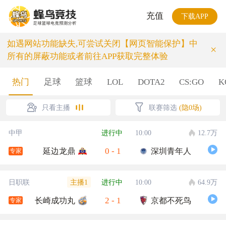
充值
下载APP
如遇网站功能缺失,可尝试关闭【网页智能保护】中
×
所有的屏蔽功能或者前往APP获取完整体验
热门
足球
篮球
LOL
DOTA2
CS:GO
K
只看主播
联赛筛选
(隐0场)
中甲
进行中
10:00
12.7万
0
-
1
延边龙鼎
深圳青年人
专家
主播1
日职联
进行中
10:00
64.9万
2
-
1
长崎成功丸
京都不死鸟
专家