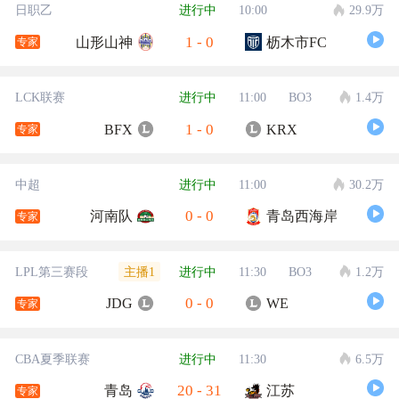
日职乙
进行中
10:00
29.9万
1
-
0
山形山神
枥木市FC
专家
LCK联赛
进行中
11:00
BO3
1.4万
1
-
0
BFX
KRX
专家
中超
进行中
11:00
30.2万
0
-
0
河南队
青岛西海岸
专家
主播1
LPL第三赛段
进行中
11:30
BO3
1.2万
0
-
0
JDG
WE
专家
CBA夏季联赛
进行中
11:30
6.5万
20
-
31
青岛
江苏
专家