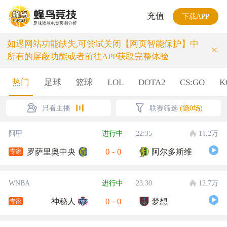
充值
下载APP
如遇网站功能缺失,可尝试关闭【网页智能保护】中
×
所有的屏蔽功能或者前往APP获取完整体验
热门
足球
篮球
LOL
DOTA2
CS:GO
K
只看主播
联赛筛选
(隐0场)
阿甲
进行中
22:35
11.2万
0
-
0
罗萨里奥中央
阿尔多斯维
专家
WNBA
进行中
23:30
12.7万
0
-
0
神秘人
梦想
专家