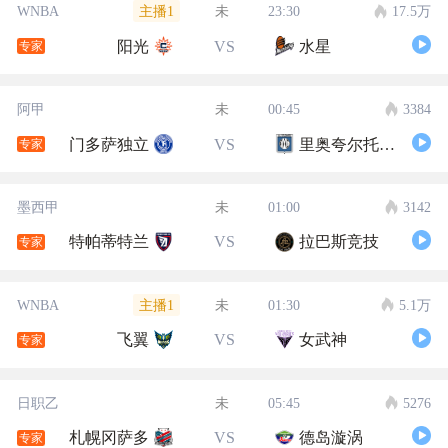
主播1
WNBA
未
23:30
17.5万
阳光
VS
水星
专家
阿甲
未
00:45
3384
门多萨独立
VS
里奥夸尔托学生队
专家
墨西甲
未
01:00
3142
特帕蒂特兰
VS
拉巴斯竞技
专家
主播1
WNBA
未
01:30
5.1万
飞翼
VS
女武神
专家
日职乙
未
05:45
5276
札幌冈萨多
VS
德岛漩涡
专家