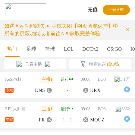
充值
下载APP
如遇网站功能缺失,可尝试关闭【网页智能保护】中
×
所有的屏蔽功能或者前往APP获取完整体验
热门
足球
篮球
LOL
DOTA2
CS:GO
K
只看主播
联赛筛选
(隐0场)
主播1
KeSPA杯
进行中
09:00
BO3
3.1万
1
-
1
DNS
KRX
专家
主播1
EPL大师赛
进行中
09:08
BO3
8352
1
-
1
PR
MOUZ
专家