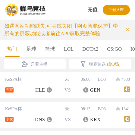
充值
下载APP
如遇网站功能缺失,可尝试关闭【网页智能保护】中
×
所有的屏蔽功能或者前往APP获取完整体验
热门
足球
篮球
LOL
DOTA2
CS:GO
K
只看主播
联赛筛选
(隐0场)
KeSPA杯
未
06:00
BO3
4830
HLE
VS
GEN
专家
KeSPA杯
未
08:15
BO3
1341
DNS
VS
KRX
专家