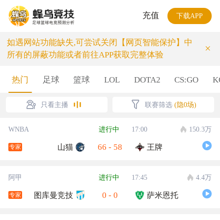
充值
下载APP
如遇网站功能缺失,可尝试关闭【网页智能保护】中
×
所有的屏蔽功能或者前往APP获取完整体验
热门
足球
篮球
LOL
DOTA2
CS:GO
K
只看主播
联赛筛选
(隐0场)
WNBA
进行中
17:00
150.3万
66
-
58
山猫
王牌
专家
阿甲
进行中
17:45
4.4万
0
-
0
图库曼竞技
萨米恩托
专家