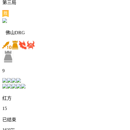
第三局
佛山DRG
9
红方
15
已结束
16′07″