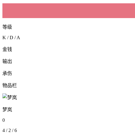
等级
K / D / A
金钱
输出
承伤
物品栏
梦岚
0
4
/
2
/
6