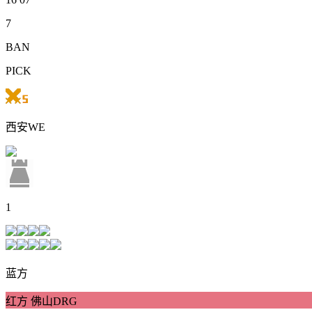
7
BAN
PICK
西安WE
1
蓝方
红方 佛山DRG