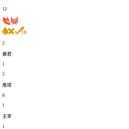
12
2
暴君
1
2
推塔
8
1
主宰
1