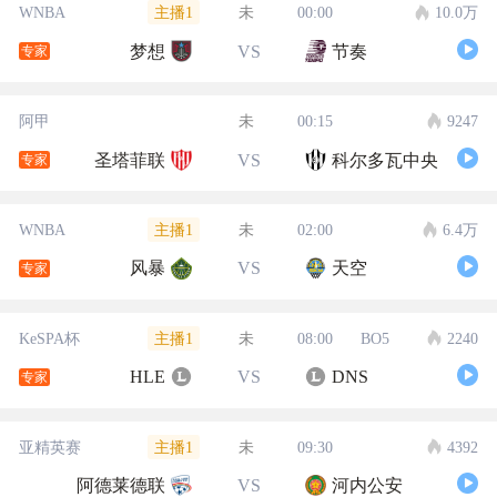
主播1
WNBA
未
00:00
10.0万
梦想
VS
节奏
专家
阿甲
未
00:15
9247
圣塔菲联
VS
科尔多瓦中央
专家
主播1
WNBA
未
02:00
6.4万
风暴
VS
天空
专家
主播1
KeSPA杯
未
08:00
BO5
2240
HLE
VS
DNS
专家
主播1
亚精英赛
未
09:30
4392
阿德莱德联
VS
河内公安