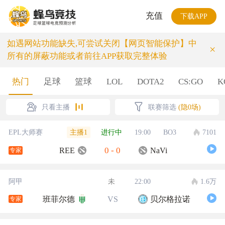
充值
下载APP
如遇网站功能缺失,可尝试关闭【网页智能保护】中
×
所有的屏蔽功能或者前往APP获取完整体验
热门
足球
篮球
LOL
DOTA2
CS:GO
K
只看主播
联赛筛选
(隐0场)
主播1
EPL大师赛
进行中
19:00
BO3
7101
0
-
0
REE
NaVi
专家
阿甲
未
22:00
1.6万
班菲尔德
VS
贝尔格拉诺
专家