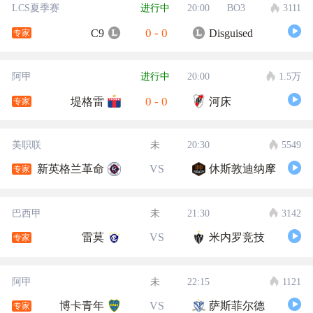
LCS夏季赛
进行中
20:00
BO3
3111
0
-
0
C9
Disguised
专家
阿甲
进行中
20:00
1.5万
0
-
0
堤格雷
河床
专家
美职联
未
20:30
5549
新英格兰革命
VS
休斯敦迪纳摩
专家
巴西甲
未
21:30
3142
雷莫
VS
米内罗竞技
专家
阿甲
未
22:15
1121
博卡青年
VS
萨斯菲尔德
专家