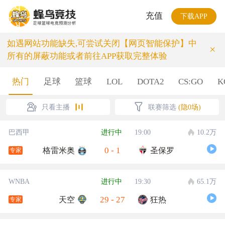
充值
下载APP
如遇网站功能缺失,可尝试关闭【网页智能保护】中
×
所有的屏蔽功能或者前往APP获取完整体验
热门
足球
篮球
LOL
DOTA2
CS:GO
K
只看主播
联赛筛选
(隐0场)
巴西甲
进行中
19:00
10.2万
0
-
1
格雷米奥
圣保罗
专家
WNBA
进行中
19:30
65.1万
29
-
27
天空
狂热
专家