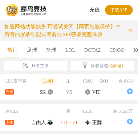
充值
下载APP
如遇网站功能缺失,可尝试关闭【网页智能保护】中
×
所有的屏蔽功能或者前往APP获取完整体验
热门
足球
篮球
LOL
DOTA2
CS:GO
K
只看主播
联赛筛选
(隐0场)
主播1
LEC夏季赛
未
15:00
BO3
8483
SK
VS
VIT
专家
WNBA
完
16:30
315.0万
111
-
71
自由人
王牌
专家