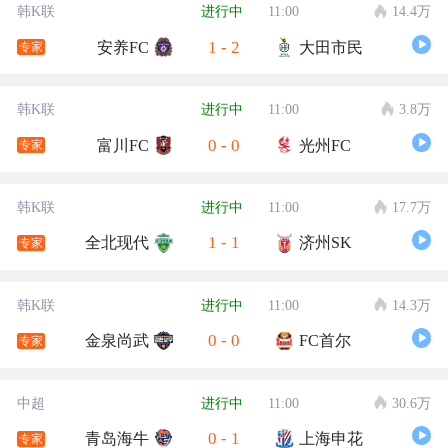
韩K联
进行中
11:00
14.4万
1
-
2
安养FC
大田市民
专家
韩K联
进行中
11:00
3.8万
0
-
0
富川FC
光州FC
专家
韩K联
进行中
11:00
17.7万
1
-
1
全北现代
济州SK
专家
韩K联
进行中
11:00
14.3万
0
-
0
金泉尚武
FC首尔
专家
中超
进行中
11:00
30.6万
0
-
1
青岛海牛
上海申花
专家