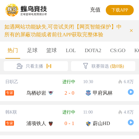
充值
下载APP
如遇网站功能缺失,可尝试关闭【网页智能保护】中
×
所有的屏蔽功能或者前往APP获取完整体验
热门
足球
篮球
LOL
DOTA2
CS:GO
K
只看主播
联赛筛选
(隐0场)
日职乙
进行中
10:30
6.8万
2
-
0
鸟栖砂岩
甲府风林
专家
韩K联
进行中
11:00
4.8万
0
-
1
浦项铁人
蔚山HD
专家