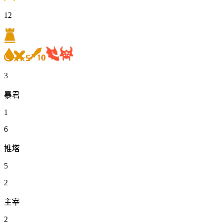
12
3
暴君
1
6
推塔
5
2
主宰
2