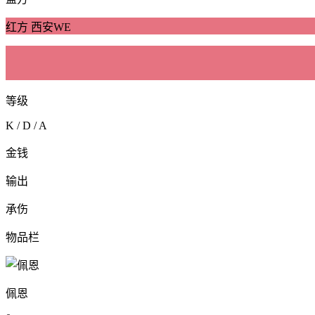
红方 西安WE
等级
K / D / A
金钱
输出
承伤
物品栏
佩恩