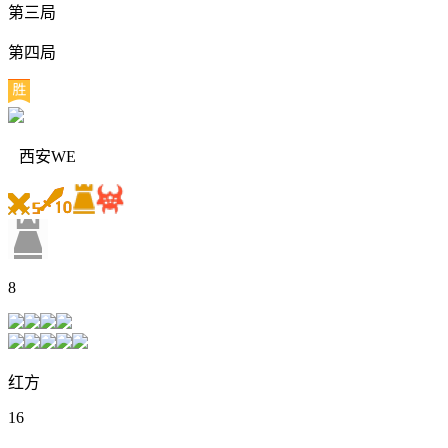
第三局
第四局
西安WE
8
红方
16