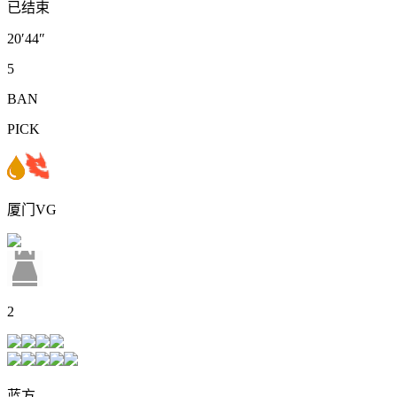
已结束
20′44″
5
BAN
PICK
厦门VG
2
蓝方