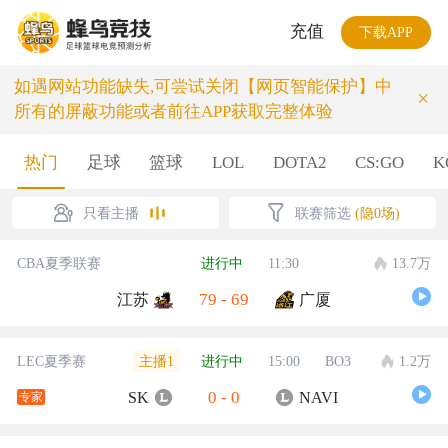
充值
下载APP
如遇网站功能缺失,可尝试关闭【网页智能保护】中
×
所有的屏蔽功能或者前往APP获取完整体验
热门
足球
篮球
LOL
DOTA2
CS:GO
K
只看主播
联赛筛选
(隐0场)
CBA夏季联赛
进行中
11:30
13.7万
79
-
69
江苏
广厦
主播1
LEC夏季赛
进行中
15:00
BO3
1.2万
0
-
0
SK
NAVI
专家