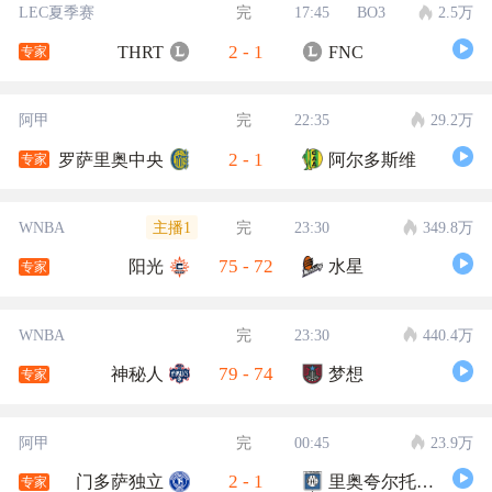
LEC夏季赛
完
17:45
BO3
2.5万
2
-
1
THRT
FNC
专家
阿甲
完
22:35
29.2万
2
-
1
罗萨里奥中央
阿尔多斯维
专家
主播1
WNBA
完
23:30
349.8万
75
-
72
阳光
水星
专家
WNBA
完
23:30
440.4万
79
-
74
神秘人
梦想
专家
阿甲
完
00:45
23.9万
2
-
1
门多萨独立
里奥夸尔托学生队
专家