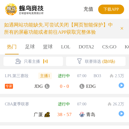
充值
下载APP
如遇网站功能缺失,可尝试关闭【网页智能保护】中
×
所有的屏蔽功能或者前往APP获取完整体验
热门
足球
篮球
LOL
DOTA2
CS:GO
K
只看主播
联赛筛选
(隐0场)
主播1
LPL第三赛段
进行中
07:00
BO3
2.5万
0
-
0
JDG
EDG
专家
CBA夏季联赛
进行中
07:00
26.2万
38
-
57
广厦
青岛