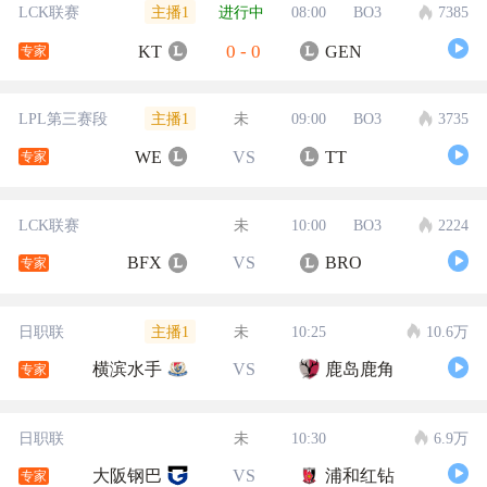
主播1
LCK联赛
进行中
08:00
BO3
7385
0
-
0
KT
GEN
专家
主播1
LPL第三赛段
未
09:00
BO3
3735
WE
VS
TT
专家
LCK联赛
未
10:00
BO3
2224
BFX
VS
BRO
专家
主播1
日职联
未
10:25
10.6万
横滨水手
VS
鹿岛鹿角
专家
日职联
未
10:30
6.9万
大阪钢巴
VS
浦和红钻
专家