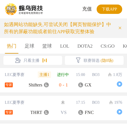
充值
下载APP
如遇网站功能缺失,可尝试关闭【网页智能保护】中
×
所有的屏蔽功能或者前往APP获取完整体验
热门
足球
篮球
LOL
DOTA2
CS:GO
K
只看主播
联赛筛选
(隐0场)
主播1
LEC夏季赛
进行中
15:00
BO3
1.8万
0
-
1
Shifters
GX
专家
LEC夏季赛
未
17:15
BO3
1976
THRT
VS
FNC
专家