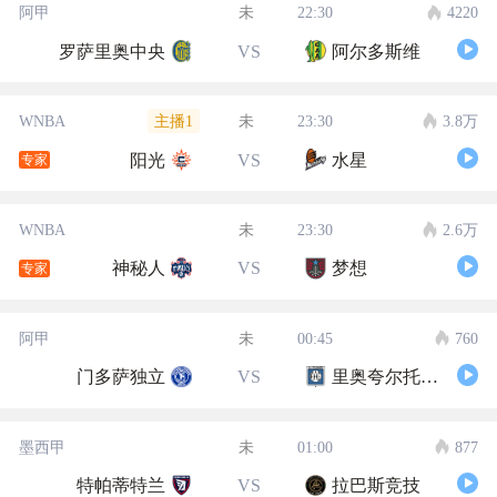
阿甲
未
22:30
4220
罗萨里奥中央
VS
阿尔多斯维
主播1
WNBA
未
23:30
3.8万
阳光
VS
水星
专家
WNBA
未
23:30
2.6万
神秘人
VS
梦想
专家
阿甲
未
00:45
760
门多萨独立
VS
里奥夸尔托学生队
墨西甲
未
01:00
877
特帕蒂特兰
VS
拉巴斯竞技