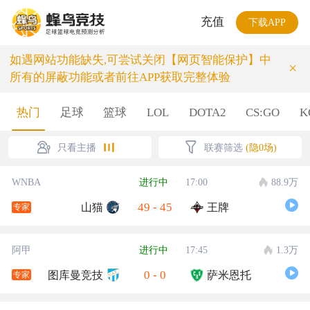
充值
下载APP
如遇网站功能缺失,可尝试关闭【网页智能保护】中
×
所有的屏蔽功能或者前往APP获取完整体验
热门
足球
篮球
LOL
DOTA2
CS:GO
K
只看主播
联赛筛选
(隐0场)
WNBA
进行中
17:00
88.9万
49
-
45
山猫
王牌
专家
阿甲
进行中
17:45
1.3万
0
-
0
图库曼竞技
萨米恩托
专家