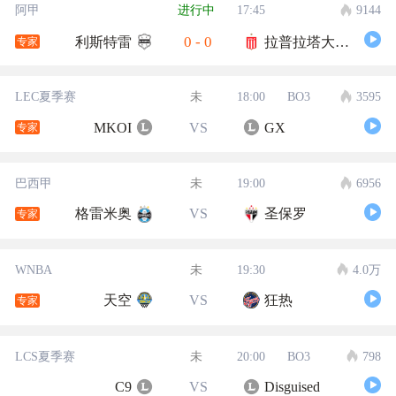
阿甲
进行中
17:45
9144
0
-
0
利斯特雷
拉普拉塔大学生
专家
LEC夏季赛
未
18:00
BO3
3595
MKOI
VS
GX
专家
巴西甲
未
19:00
6956
格雷米奥
VS
圣保罗
专家
WNBA
未
19:30
4.0万
天空
VS
狂热
专家
LCS夏季赛
未
20:00
BO3
798
C9
VS
Disguised