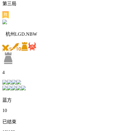
第三局
杭州LGD.NBW
4
蓝方
10
已结束