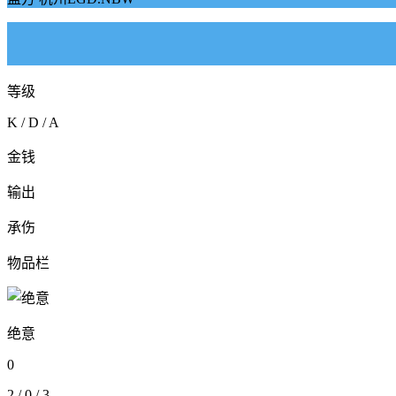
等级
K / D / A
金钱
输出
承伤
物品栏
绝意
0
2
/
0
/
3