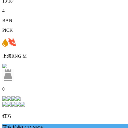
13′18″
4
BAN
PICK
上海RNG.M
0
红方
蓝方 杭州LGD.NBW