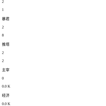
2
1
暴君
2
8
推塔
2
2
主宰
0
0.0 K
经济
0.0 K