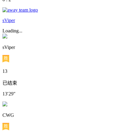
sViper
Loading...
sViper
13
已结束
13′29″
CWG