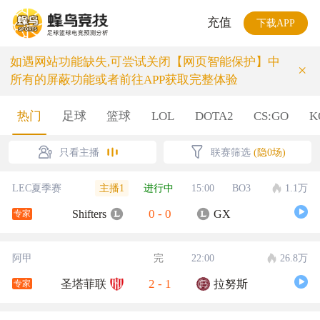
充值
下载APP
如遇网站功能缺失,可尝试关闭【网页智能保护】中
×
所有的屏蔽功能或者前往APP获取完整体验
热门
足球
篮球
LOL
DOTA2
CS:GO
K
只看主播
联赛筛选
(隐0场)
主播1
LEC夏季赛
进行中
15:00
BO3
1.1万
0
-
0
Shifters
GX
专家
阿甲
完
22:00
26.8万
2
-
1
圣塔菲联
拉努斯
专家