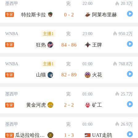
墨西甲
完
22:00
20.3万
0
-
2
特拉斯卡拉
阿莱布里赫
专家
主播1
WNBA
完
23:00
950.2万
84
-
86
狂热
王牌
专家
主播1
WNBA
完
01:00
768.8万
82
-
89
山猫
火花
专家
墨西甲
完
01:00
25.7万
2
-
2
黄金河虎
矿工
专家
墨西甲
完
01:00
26.9万
1
-
3
瓜达拉哈拉大学
UAT走鹃
专家