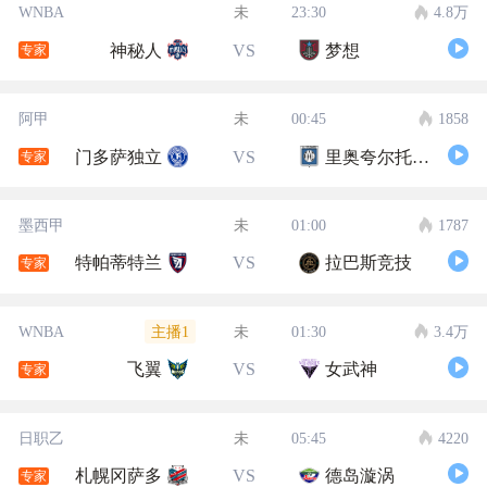
WNBA
未
23:30
4.8万
神秘人
VS
梦想
专家
阿甲
未
00:45
1858
门多萨独立
VS
里奥夸尔托学生队
专家
墨西甲
未
01:00
1787
特帕蒂特兰
VS
拉巴斯竞技
专家
主播1
WNBA
未
01:30
3.4万
飞翼
VS
女武神
专家
日职乙
未
05:45
4220
札幌冈萨多
VS
德岛漩涡
专家