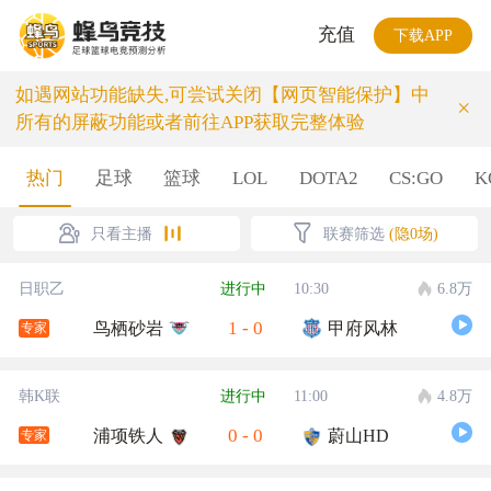
充值
下载APP
如遇网站功能缺失,可尝试关闭【网页智能保护】中
×
所有的屏蔽功能或者前往APP获取完整体验
热门
足球
篮球
LOL
DOTA2
CS:GO
K
只看主播
联赛筛选
(隐0场)
日职乙
进行中
10:30
6.8万
1
-
0
鸟栖砂岩
甲府风林
专家
韩K联
进行中
11:00
4.8万
0
-
0
浦项铁人
蔚山HD
专家