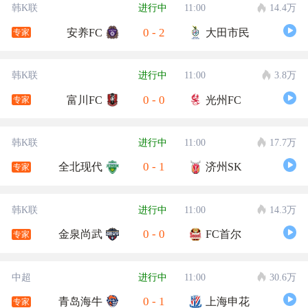
韩K联
进行中
11:00
14.4万
0
-
2
安养FC
大田市民
专家
韩K联
进行中
11:00
3.8万
0
-
0
富川FC
光州FC
专家
韩K联
进行中
11:00
17.7万
0
-
1
全北现代
济州SK
专家
韩K联
进行中
11:00
14.3万
0
-
0
金泉尚武
FC首尔
专家
中超
进行中
11:00
30.6万
0
-
1
青岛海牛
上海申花
专家