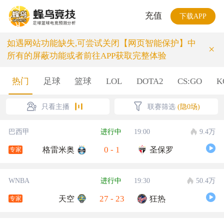
充值
下载APP
如遇网站功能缺失,可尝试关闭【网页智能保护】中
×
所有的屏蔽功能或者前往APP获取完整体验
热门
足球
篮球
LOL
DOTA2
CS:GO
K
只看主播
联赛筛选
(隐0场)
巴西甲
进行中
19:00
9.4万
0
-
1
格雷米奥
圣保罗
专家
WNBA
进行中
19:30
50.4万
27
-
23
天空
狂热
专家