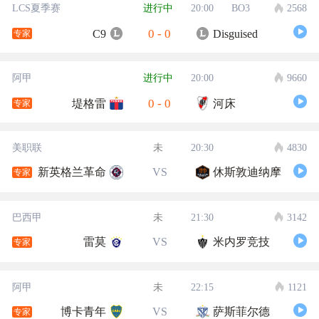
LCS夏季赛
进行中
20:00
BO3
2568
0
-
0
C9
Disguised
专家
阿甲
进行中
20:00
9660
0
-
0
堤格雷
河床
专家
美职联
未
20:30
4830
新英格兰革命
VS
休斯敦迪纳摩
专家
巴西甲
未
21:30
3142
雷莫
VS
米内罗竞技
专家
阿甲
未
22:15
1121
博卡青年
VS
萨斯菲尔德
专家