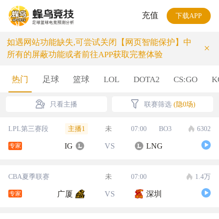
充值
下载APP
如遇网站功能缺失,可尝试关闭【网页智能保护】中
×
所有的屏蔽功能或者前往APP获取完整体验
热门
足球
篮球
LOL
DOTA2
CS:GO
K
只看主播
联赛筛选
(隐0场)
主播1
LPL第三赛段
未
07:00
BO3
6302
IG
VS
LNG
专家
CBA夏季联赛
未
07:00
1.4万
广厦
VS
深圳
专家