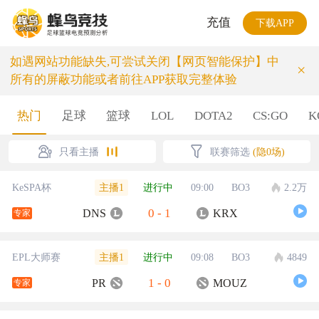
充值
下载APP
如遇网站功能缺失,可尝试关闭【网页智能保护】中
×
所有的屏蔽功能或者前往APP获取完整体验
热门
足球
篮球
LOL
DOTA2
CS:GO
K
只看主播
联赛筛选
(隐0场)
主播1
KeSPA杯
进行中
09:00
BO3
2.2万
0
-
1
DNS
KRX
专家
主播1
EPL大师赛
进行中
09:08
BO3
4849
1
-
0
PR
MOUZ
专家