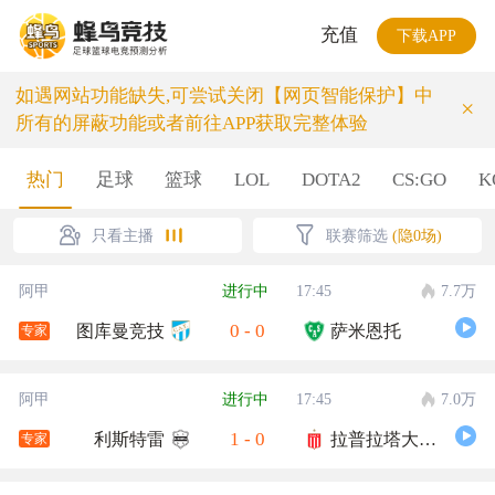
充值
下载APP
如遇网站功能缺失,可尝试关闭【网页智能保护】中
×
所有的屏蔽功能或者前往APP获取完整体验
热门
足球
篮球
LOL
DOTA2
CS:GO
K
只看主播
联赛筛选
(隐0场)
阿甲
进行中
17:45
7.7万
0
-
0
图库曼竞技
萨米恩托
专家
阿甲
进行中
17:45
7.0万
1
-
0
利斯特雷
拉普拉塔大学生
专家