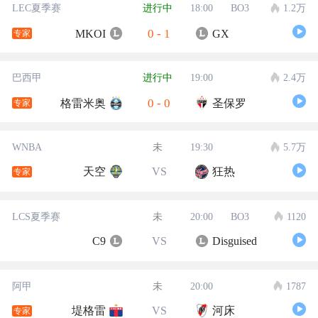
LEC夏季赛
进行中
18:00
BO3
1.2万
0
-
1
MKOI
GX
专家
巴西甲
进行中
19:00
2.4万
0
-
0
格雷米奥
圣保罗
专家
WNBA
未
19:30
5.7万
天空
VS
狂热
专家
LCS夏季赛
未
20:00
BO3
1120
C9
VS
Disguised
阿甲
未
20:00
1787
堤格雷
VS
河床
专家