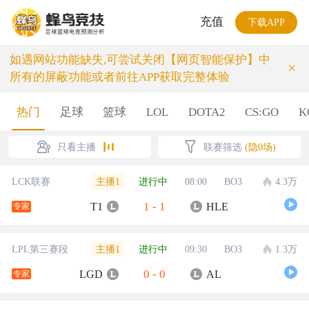
充值
下载APP
如遇网站功能缺失,可尝试关闭【网页智能保护】中
×
所有的屏蔽功能或者前往APP获取完整体验
热门
足球
篮球
LOL
DOTA2
CS:GO
K
只看主播
联赛筛选
(隐0场)
主播1
LCK联赛
进行中
08:00
BO3
4.3万
1
-
1
T1
HLE
专家
主播1
LPL第三赛段
进行中
09:30
BO3
1.3万
0
-
0
LGD
AL
专家