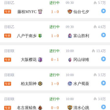
日职乙
进行中
09:30
5.7万
1
-
0
藤枝MYFC
仙台七夕
专家
日职乙
进行中
09:30
4.6万
1
-
0
八户于南乡
富山胜利
专家
日职联
进行中
10:00
13.4万
0
-
1
大阪樱花
冈山绿雉
专家
日职联
进行中
10:00
3.5万
1
-
0
柏太阳神
水户蜀葵
专家
日职联
进行中
10:00
3.0万
0
-
0
名古屋鲸鱼
清水心跳
专家