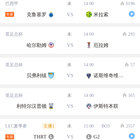
巴西甲
未
14:00
6196
克鲁塞罗
VS
米拉索
专家
英足总杯
未
14:00
293
哈尔勒姆
VS
厄拉姆
英足总杯
未
14:00
57
贝弗利镇
VS
诺斯维奇维多利亚
英足总杯
未
14:00
165
利特尔汉普顿
VS
伊斯特本联
主播1
LEC夏季赛
未
15:00
BO3
2557
THRT
VS
G2
专家