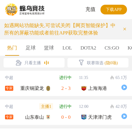
充值
下载APP
如遇网站功能缺失,可尝试关闭【网页智能保护】中
×
所有的屏蔽功能或者前往APP获取完整体验
热门
足球
篮球
LOL
DOTA2
CS:GO
K
只看主播
联赛筛选
(隐0场)
中超
进行中
11:35
65.1万
2
-
3
重庆铜梁龙
上海海港
专家
主播1
中超
进行中
12:00
42.0万
0
-
0
山东泰山
天津津门虎
专家