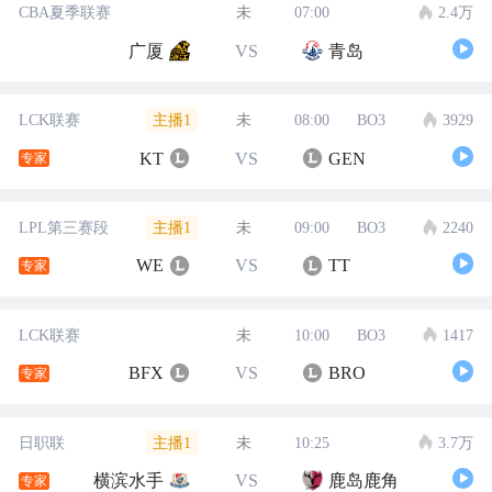
CBA夏季联赛
未
07:00
2.4万
广厦
VS
青岛
主播1
LCK联赛
未
08:00
BO3
3929
KT
VS
GEN
专家
主播1
LPL第三赛段
未
09:00
BO3
2240
WE
VS
TT
专家
LCK联赛
未
10:00
BO3
1417
BFX
VS
BRO
专家
主播1
日职联
未
10:25
3.7万
横滨水手
VS
鹿岛鹿角
专家