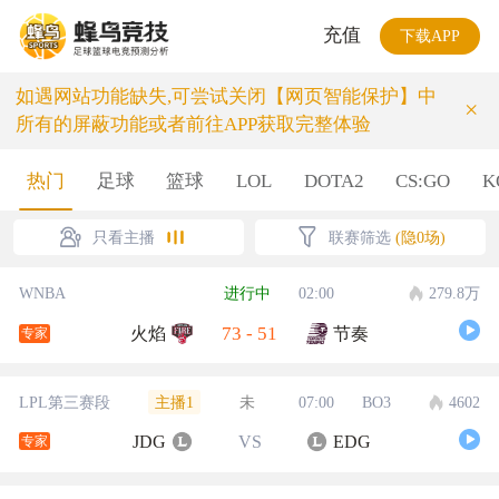
充值
下载APP
如遇网站功能缺失,可尝试关闭【网页智能保护】中
×
所有的屏蔽功能或者前往APP获取完整体验
热门
足球
篮球
LOL
DOTA2
CS:GO
K
只看主播
联赛筛选
(隐0场)
WNBA
进行中
02:00
279.8万
73
-
51
火焰
节奏
专家
主播1
LPL第三赛段
未
07:00
BO3
4602
JDG
VS
EDG
专家