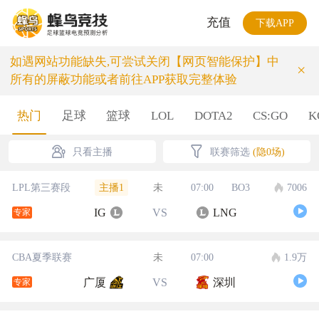
充值
下载APP
如遇网站功能缺失,可尝试关闭【网页智能保护】中
×
所有的屏蔽功能或者前往APP获取完整体验
热门
足球
篮球
LOL
DOTA2
CS:GO
K
只看主播
联赛筛选
(隐0场)
主播1
LPL第三赛段
未
07:00
BO3
7006
IG
VS
LNG
专家
CBA夏季联赛
未
07:00
1.9万
广厦
VS
深圳
专家