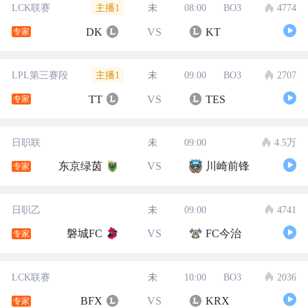
主播1
LCK联赛
未
08:00
BO3
4774
DK
VS
KT
专家
主播1
LPL第三赛段
未
09:00
BO3
2707
TT
VS
TES
专家
日职联
未
09:00
4.5万
东京绿茵
VS
川崎前锋
专家
日职乙
未
09:00
4741
磐城FC
VS
FC今治
专家
LCK联赛
未
10:00
BO3
2036
BFX
VS
KRX
专家