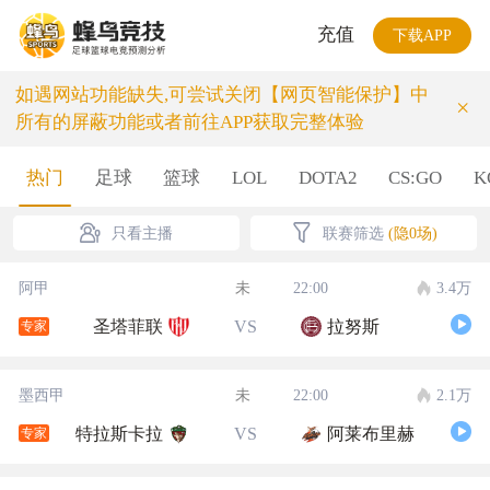
充值
下载APP
如遇网站功能缺失,可尝试关闭【网页智能保护】中
×
所有的屏蔽功能或者前往APP获取完整体验
热门
足球
篮球
LOL
DOTA2
CS:GO
K
只看主播
联赛筛选
(隐0场)
阿甲
未
22:00
3.4万
圣塔菲联
VS
拉努斯
专家
墨西甲
未
22:00
2.1万
特拉斯卡拉
VS
阿莱布里赫
专家