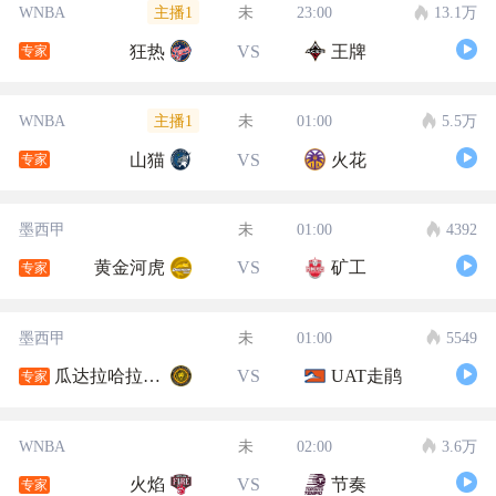
主播1
WNBA
未
23:00
13.1万
狂热
VS
王牌
专家
主播1
WNBA
未
01:00
5.5万
山猫
VS
火花
专家
墨西甲
未
01:00
4392
黄金河虎
VS
矿工
专家
墨西甲
未
01:00
5549
瓜达拉哈拉大学
VS
UAT走鹃
专家
WNBA
未
02:00
3.6万
火焰
VS
节奏
专家