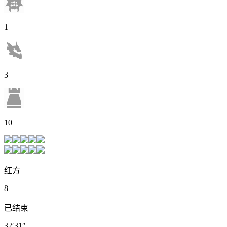
1
3
10
红方
8
已结束
32′31″