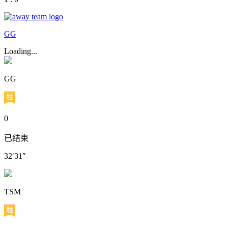
GG
Loading...
GG
0
已结束
32′31″
TSM