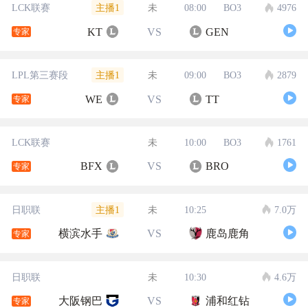
主播1
LCK联赛
未
08:00
BO3
4976
KT
VS
GEN
专家
主播1
LPL第三赛段
未
09:00
BO3
2879
WE
VS
TT
专家
LCK联赛
未
10:00
BO3
1761
BFX
VS
BRO
专家
主播1
日职联
未
10:25
7.0万
横滨水手
VS
鹿岛鹿角
专家
日职联
未
10:30
4.6万
大阪钢巴
VS
浦和红钻
专家