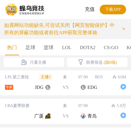
充值
下载APP
如遇网站功能缺失,可尝试关闭【网页智能保护】中
×
所有的屏蔽功能或者前往APP获取完整体验
热门
足球
篮球
LOL
DOTA2
CS:GO
K
只看主播
联赛筛选
(隐0场)
主播1
LPL第三赛段
未
07:00
BO3
6184
JDG
VS
EDG
专家
CBA夏季联赛
未
07:00
5.0万
广厦
VS
青岛