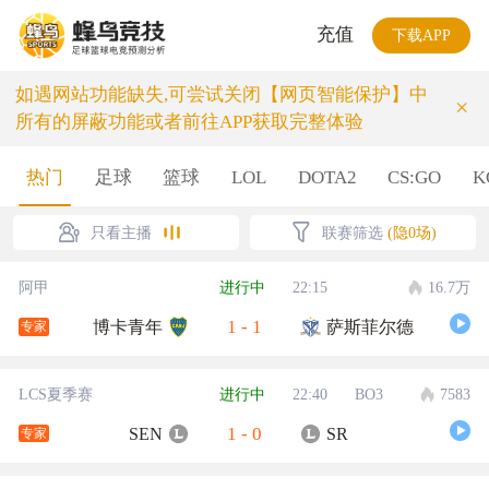
充值
下载APP
如遇网站功能缺失,可尝试关闭【网页智能保护】中
×
所有的屏蔽功能或者前往APP获取完整体验
热门
足球
篮球
LOL
DOTA2
CS:GO
K
只看主播
联赛筛选
(隐0场)
阿甲
进行中
22:15
16.7万
1
-
1
博卡青年
萨斯菲尔德
专家
LCS夏季赛
进行中
22:40
BO3
7583
1
-
0
SEN
SR
专家