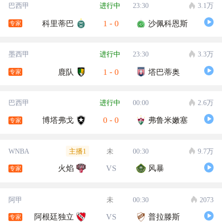
巴西甲
进行中
23:30
3.1万
1
-
0
科里蒂巴
沙佩科恩斯
专家
墨西甲
进行中
23:30
3.3万
1
-
0
鹿队
塔巴蒂奥
专家
巴西甲
进行中
00:00
2.6万
0
-
0
博塔弗戈
弗鲁米嫩塞
专家
主播1
WNBA
未
00:30
9.7万
火焰
VS
风暴
专家
阿甲
未
00:30
2073
阿根廷独立
VS
普拉滕斯
专家