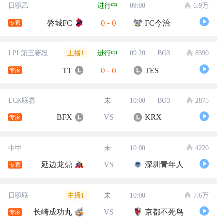
日职乙
进行中
09:00
6.9万
0
-
0
磐城FC
FC今治
专家
主播1
LPL第三赛段
进行中
09:20
BO3
8390
0
-
0
TT
TES
专家
LCK联赛
未
10:00
BO3
2875
BFX
VS
KRX
专家
中甲
未
10:00
4220
延边龙鼎
VS
深圳青年人
专家
主播1
日职联
未
10:00
7.6万
长崎成功丸
VS
京都不死鸟
专家