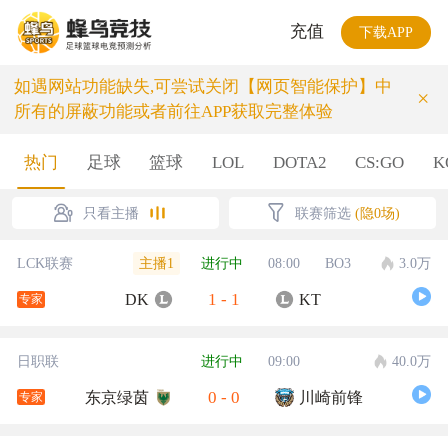
充值
下载APP
如遇网站功能缺失,可尝试关闭【网页智能保护】中
×
所有的屏蔽功能或者前往APP获取完整体验
热门
足球
篮球
LOL
DOTA2
CS:GO
K
只看主播
联赛筛选
(隐0场)
主播1
LCK联赛
进行中
08:00
BO3
3.0万
1
-
1
DK
KT
专家
日职联
进行中
09:00
40.0万
0
-
0
东京绿茵
川崎前锋
专家