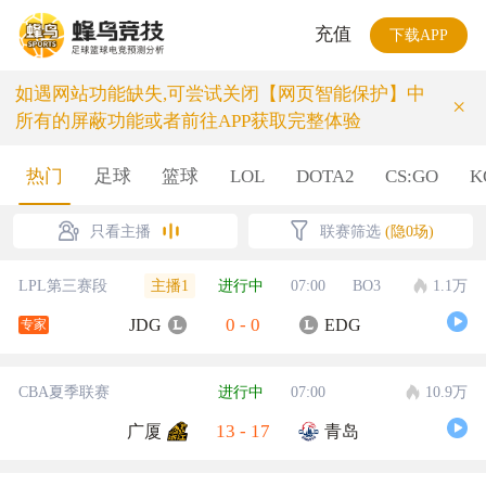
充值
下载APP
如遇网站功能缺失,可尝试关闭【网页智能保护】中
×
所有的屏蔽功能或者前往APP获取完整体验
热门
足球
篮球
LOL
DOTA2
CS:GO
K
只看主播
联赛筛选
(隐0场)
主播1
LPL第三赛段
进行中
07:00
BO3
1.1万
0
-
0
JDG
EDG
专家
CBA夏季联赛
进行中
07:00
10.9万
13
-
17
广厦
青岛