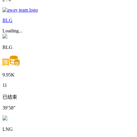
BLG
Loading...
BLG
9.95K
11
已结束
39′58″
LNG