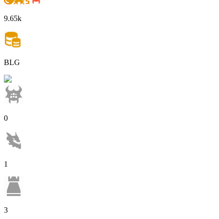
9.65k
BLG
0
1
3