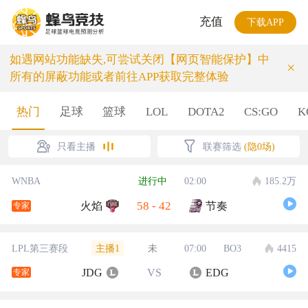
充值
下载APP
如遇网站功能缺失,可尝试关闭【网页智能保护】中
×
所有的屏蔽功能或者前往APP获取完整体验
热门
足球
篮球
LOL
DOTA2
CS:GO
K
只看主播
联赛筛选
(隐0场)
WNBA
进行中
02:00
185.2万
58
-
42
火焰
节奏
专家
主播1
LPL第三赛段
未
07:00
BO3
4415
JDG
VS
EDG
专家