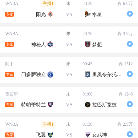
主播1
WNBA
未
23:30
6.0万
阳光
VS
水星
专家
WNBA
未
23:30
3.9万
神秘人
VS
梦想
专家
阿甲
未
00:45
1512
门多萨独立
VS
里奥夸尔托学生队
专家
墨西甲
未
01:00
1248
特帕蒂特兰
VS
拉巴斯竞技
专家
主播1
WNBA
未
01:30
2.9万
飞翼
VS
女武神
专家