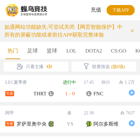
充值
下载APP
如遇网站功能缺失,可尝试关闭【网页智能保护】中
×
所有的屏蔽功能或者前往APP获取完整体验
热门
足球
篮球
LOL
DOTA2
CS:GO
K
只看主播
联赛筛选
(隐0场)
LEC夏季赛
进行中
17:45
BO3
1.2万
1
-
0
THRT
FNC
专家
阿甲
未
22:30
7637
罗萨里奥中央
VS
阿尔多斯维
专家