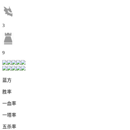
3
9
蓝方
胜率
一血率
一塔率
五杀率