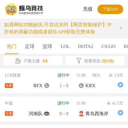
充值
下载APP
如遇网站功能缺失,可尝试关闭【网页智能保护】中
×
所有的屏蔽功能或者前往APP获取完整体验
热门
足球
篮球
LOL
DOTA2
CS:GO
K
只看主播
联赛筛选
(隐0场)
LCK联赛
进行中
11:00
BO3
1.9万
1
-
0
BFX
KRX
专家
中超
进行中
11:00
41.5万
0
-
0
河南队
青岛西海岸
专家