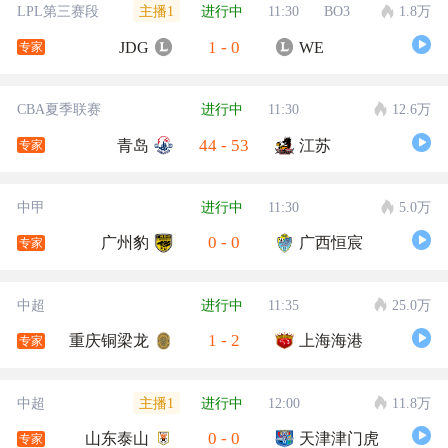
主播1
LPL第三赛段
进行中
11:30
BO3
1.8万
1
-
0
JDG
WE
专家
CBA夏季联赛
进行中
11:30
12.6万
44
-
53
青岛
江苏
专家
中甲
进行中
11:30
5.0万
0
-
0
广州豹
广西恒宸
专家
中超
进行中
11:35
25.0万
1
-
2
重庆铜梁龙
上海海港
专家
主播1
中超
进行中
12:00
11.8万
0
-
0
山东泰山
天津津门虎
专家