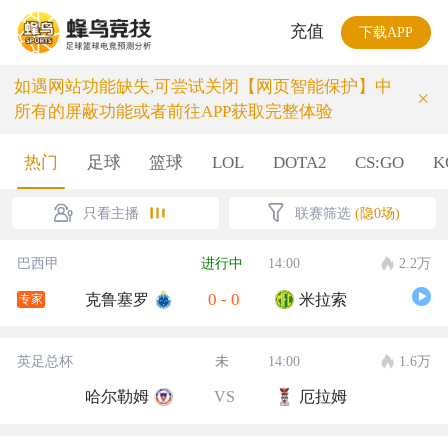
充值
下载APP
如遇网站功能缺失,可尝试关闭【网页智能保护】中
×
所有的屏蔽功能或者前往APP获取完整体验
热门
足球
篮球
LOL
DOTA2
CS:GO
K
只看主播
联赛筛选
(隐0场)
巴西甲
进行中
14:00
2.2万
0
-
0
克鲁塞罗
米拉索
专家
英足总杯
未
14:00
1.6万
哈尔勒姆
VS
厄拉姆