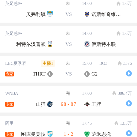
英足总杯
未
14:00
1.6万
贝弗利镇
VS
诺斯维奇维多利亚
英足总杯
未
14:00
1.6万
利特尔汉普顿
VS
伊斯特本联
主播1
LEC夏季赛
未
15:00
BO3
3376
THRT
VS
G2
专家
WNBA
完
17:00
306.4万
98
-
87
山猫
王牌
专家
阿甲
完
17:45
13.5万
1
-
2
图库曼竞技
萨米恩托
专家