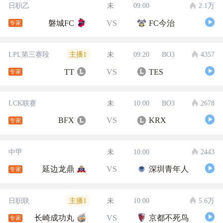
日职乙
未
09:00
2.1万
磐城FC
VS
FC今治
专家
主播1
LPL第三赛段
未
09:20
BO3
4357
TT
VS
TES
专家
LCK联赛
未
10:00
BO3
2678
BFX
VS
KRX
专家
中甲
未
10:00
2443
延边龙鼎
VS
深圳青年人
专家
主播1
日职联
未
10:00
5.6万
长崎成功丸
VS
京都不死鸟
专家