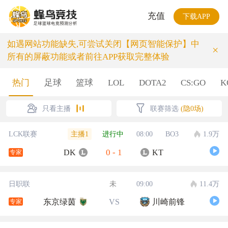
充值
下载APP
如遇网站功能缺失,可尝试关闭【网页智能保护】中
×
所有的屏蔽功能或者前往APP获取完整体验
热门
足球
篮球
LOL
DOTA2
CS:GO
K
只看主播
联赛筛选
(隐0场)
主播1
LCK联赛
进行中
08:00
BO3
1.9万
0
-
1
DK
KT
专家
日职联
未
09:00
11.4万
东京绿茵
VS
川崎前锋
专家