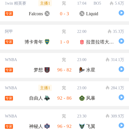
主播1
1win 精英赛
完
17:04
BO5
5.6万
0
-
3
Falcons
Liquid
专家
阿甲
完
22:00
35.3万
1
-
0
博卡青年
拉普拉塔大学生
专家
WNBA
完
23:00
314.1万
96
-
82
梦想
水星
专家
主播1
WNBA
完
23:00
284.1万
92
-
86
自由人
风暴
专家
WNBA
完
23:30
309.9万
96
-
92
神秘人
飞翼
专家