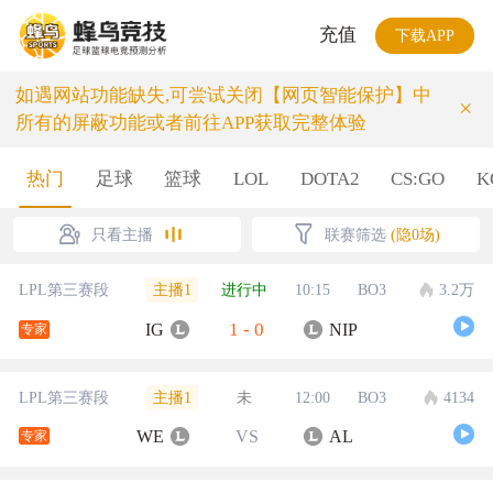
充值
下载APP
如遇网站功能缺失,可尝试关闭【网页智能保护】中
×
所有的屏蔽功能或者前往APP获取完整体验
热门
足球
篮球
LOL
DOTA2
CS:GO
K
只看主播
联赛筛选
(隐0场)
主播1
LPL第三赛段
进行中
10:15
BO3
3.2万
1
-
0
IG
NIP
专家
主播1
LPL第三赛段
未
12:00
BO3
4134
WE
VS
AL
专家