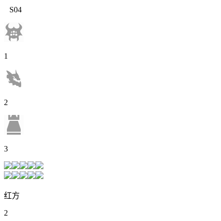
S04
1
2
3
红方
2