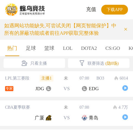
充值
下载APP
如遇网站功能缺失,可尝试关闭【网页智能保护】中
×
所有的屏蔽功能或者前往APP获取完整体验
热门
足球
篮球
LOL
DOTA2
CS:GO
K
只看主播
联赛筛选
(隐0场)
主播1
LPL第三赛段
未
07:00
BO3
6014
JDG
VS
EDG
专家
CBA夏季联赛
未
07:00
4.7万
广厦
VS
青岛